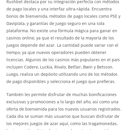
Rushbet destaca por su integración perfecta con métodos
de pago locales y una interfaz ultra-rápida. Encuentra
bonos de bienvenida, métodos de pago locales como PSE y
Daviplata, y garantías de juego seguro en una sola
plataforma. No existe una fórmula mágica para ganar en
casinos online, ya que el resultado de la mayoría de los
juegos depende del azar. La cantidad puede variar con el
tiempo, ya que nuevos operadores pueden obtener
licencias. Algunos de los casinos más populares en el país
incluyen Codere, Luckia, Rivalo, Betfair, Bwin y Betsson.
Luego, realiza un depósito utilizando uno de los métodos
de pago disponibles y selecciona el juego que prefieras.
También les permite disfrutar de muchas bonificaciones
exclusivas y promociones a lo largo del año, así como una
oferta de bienvenida para los nuevos usuarios registrados.
Cada día se suman más usuarios que buscan disfrutar de
los mejores juegos de azar aquí, como las tragamonedas,