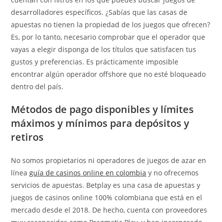
desarrolladores específicos. ¿Sabías que las casas de
apuestas no tienen la propiedad de los juegos que ofrecen?
Es, por lo tanto, necesario comprobar que el operador que
vayas a elegir disponga de los títulos que satisfacen tus
gustos y preferencias. Es prácticamente imposible
encontrar algún operador offshore que no esté bloqueado
dentro del país.
Métodos de pago disponibles y límites
máximos y mínimos para depósitos y
retiros
No somos propietarios ni operadores de juegos de azar en
línea
guía de casinos online en colombia
y no ofrecemos
servicios de apuestas. Betplay es una casa de apuestas y
juegos de casinos online 100% colombiana que está en el
mercado desde el 2018. De hecho, cuenta con proveedores