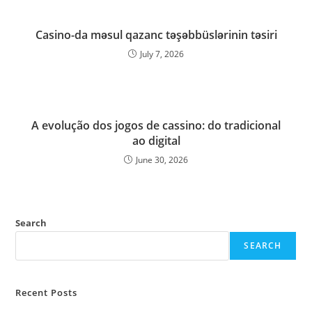
Casino-da məsul qazanc təşəbbüslərinin təsiri
July 7, 2026
A evolução dos jogos de cassino: do tradicional
ao digital
June 30, 2026
Search
SEARCH
Recent Posts