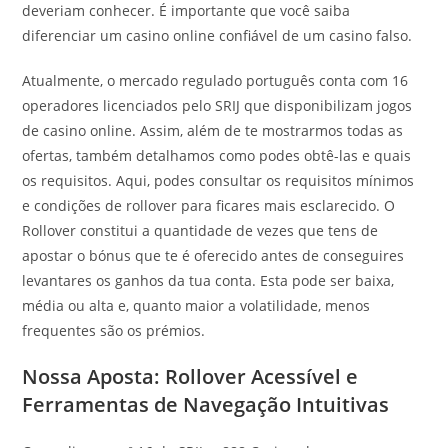
deveriam conhecer. É importante que você saiba
diferenciar um casino online confiável de um casino falso.
Atualmente, o mercado regulado português conta com 16
operadores licenciados pelo SRIJ que disponibilizam jogos
de casino online. Assim, além de te mostrarmos todas as
ofertas, também detalhamos como podes obtê-las e quais
os requisitos. Aqui, podes consultar os requisitos mínimos
e condições de rollover para ficares mais esclarecido. O
Rollover constitui a quantidade de vezes que tens de
apostar o bónus que te é oferecido antes de conseguires
levantares os ganhos da tua conta. Esta pode ser baixa,
média ou alta e, quanto maior a volatilidade, menos
frequentes são os prémios.
Nossa Aposta: Rollover Acessível e
Ferramentas de Navegação Intuitivas