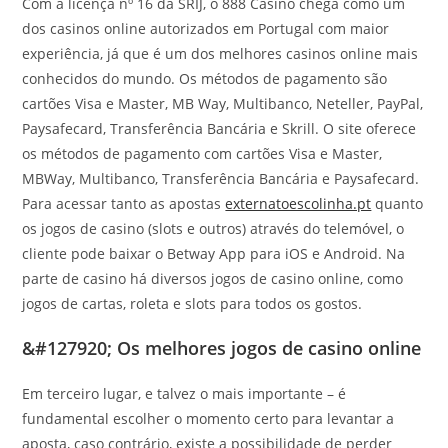
Com a licença nº 16 da SRIJ, o 888 Casino chega como um
dos casinos online autorizados em Portugal com maior
experiência, já que é um dos melhores casinos online mais
conhecidos do mundo. Os métodos de pagamento são
cartões Visa e Master, MB Way, Multibanco, Neteller, PayPal,
Paysafecard, Transferência Bancária e Skrill. O site oferece
os métodos de pagamento com cartões Visa e Master,
MBWay, Multibanco, Transferência Bancária e Paysafecard.
Para acessar tanto as apostas
externatoescolinha.pt
quanto
os jogos de casino (slots e outros) através do telemóvel, o
cliente pode baixar o Betway App para iOS e Android. Na
parte de casino há diversos jogos de casino online, como
jogos de cartas, roleta e slots para todos os gostos.
&#127920; Os melhores jogos de casino online
Em terceiro lugar, e talvez o mais importante – é
fundamental escolher o momento certo para levantar a
aposta, caso contrário, existe a possibilidade de perder