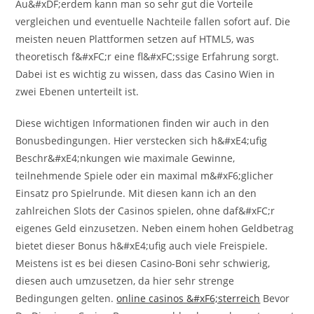
Au&#xDF;erdem kann man so sehr gut die Vorteile
vergleichen und eventuelle Nachteile fallen sofort auf. Die
meisten neuen Plattformen setzen auf HTML5, was
theoretisch f&#xFC;r eine fl&#xFC;ssige Erfahrung sorgt.
Dabei ist es wichtig zu wissen, dass das Casino Wien in
zwei Ebenen unterteilt ist.
Diese wichtigen Informationen finden wir auch in den
Bonusbedingungen. Hier verstecken sich h&#xE4;ufig
Beschr&#xE4;nkungen wie maximale Gewinne,
teilnehmende Spiele oder ein maximal m&#xF6;glicher
Einsatz pro Spielrunde. Mit diesen kann ich an den
zahlreichen Slots der Casinos spielen, ohne daf&#xFC;r
eigenes Geld einzusetzen. Neben einem hohen Geldbetrag
bietet dieser Bonus h&#xE4;ufig auch viele Freispiele.
Meistens ist es bei diesen Casino-Boni sehr schwierig,
diesen auch umzusetzen, da hier sehr strenge
Bedingungen gelten.
online casinos &#xF6;sterreich
Bevor