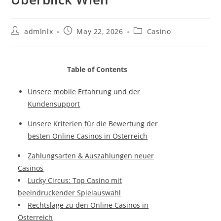
Post
Post
Post
admlnlx
May 22, 2026
Casino
author:
published:
category:
Table of Contents
Unsere mobile Erfahrung und der
Kundensupport
Unsere Kriterien für die Bewertung der
besten Online Casinos in Österreich
Zahlungsarten & Auszahlungen neuer
Casinos
Lucky Circus: Top Casino mit
beeindruckender Spielauswahl
Rechtslage zu den Online Casinos in
Österreich