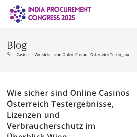
Skip
to
content
Blog
>
Casino
>
Wie sicher sind Online Casinos Österreich Testergebnis
Wie sicher sind Online Casinos
Österreich Testergebnisse,
Lizenzen und
Verbraucherschutz im
Überblick Wien