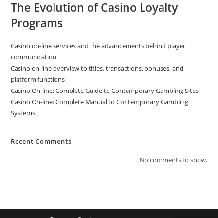
The Evolution of Casino Loyalty
Programs
Casino on-line services and the advancements behind player
communication
Casino on-line overview to titles, transactions, bonuses, and
platform functions
Casino On-line: Complete Guide to Contemporary Gambling Sites
Casino On-line: Complete Manual to Contemporary Gambling
Systems
Recent Comments
No comments to show.