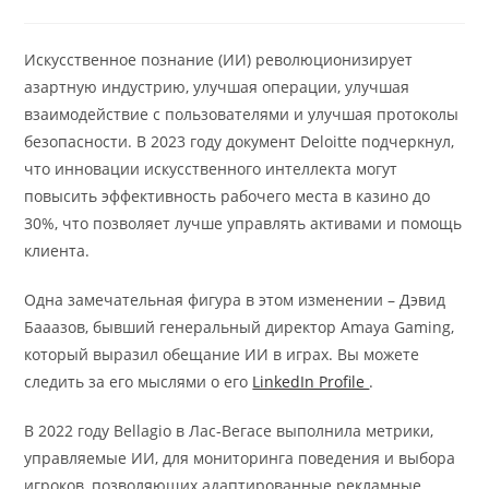
author:
published:
category:
Искусственное познание (ИИ) революционизирует
азартную индустрию, улучшая операции, улучшая
взаимодействие с пользователями и улучшая протоколы
безопасности. В 2023 году документ Deloitte подчеркнул,
что инновации искусственного интеллекта могут
повысить эффективность рабочего места в казино до
30%, что позволяет лучше управлять активами и помощь
клиента.
Одна замечательная фигура в этом изменении – Дэвид
Бааазов, бывший генеральный директор Amaya Gaming,
который выразил обещание ИИ в играх. Вы можете
следить за его мыслями о его
LinkedIn Profile
.
В 2022 году Bellagio в Лас-Вегасе выполнила метрики,
управляемые ИИ, для мониторинга поведения и выбора
игроков, позволяющих адаптированные рекламные