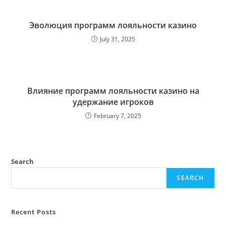
Эволюция программ лояльности казино
July 31, 2025
Влияние программ лояльности казино на
удержание игроков
February 7, 2025
Search
SEARCH
Recent Posts