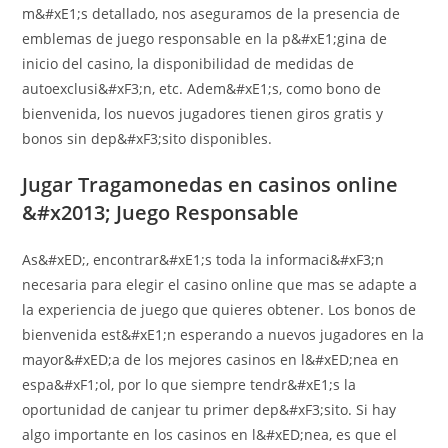
m&#xE1;s detallado, nos aseguramos de la presencia de
emblemas de juego responsable en la p&#xE1;gina de
inicio del casino, la disponibilidad de medidas de
autoexclusi&#xF3;n, etc. Adem&#xE1;s, como bono de
bienvenida, los nuevos jugadores tienen giros gratis y
bonos sin dep&#xF3;sito disponibles.
Jugar Tragamonedas en casinos online
&#x2013; Juego Responsable
As&#xED;, encontrar&#xE1;s toda la informaci&#xF3;n
necesaria para elegir el casino online que mas se adapte a
la experiencia de juego que quieres obtener. Los bonos de
bienvenida est&#xE1;n esperando a nuevos jugadores en la
mayor&#xED;a de los mejores casinos en l&#xED;nea en
espa&#xF1;ol, por lo que siempre tendr&#xE1;s la
oportunidad de canjear tu primer dep&#xF3;sito. Si hay
algo importante en los casinos en l&#xED;nea, es que el