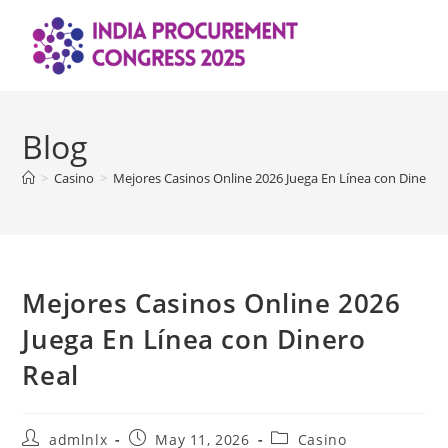
Skip
to
content
Blog
>
Casino
>
Mejores Casinos Online 2026 Juega En Línea con Dinero 
Mejores Casinos Online 2026
Juega En Línea con Dinero
Real
Post
Post
Post
admlnlx
May 11, 2026
Casino