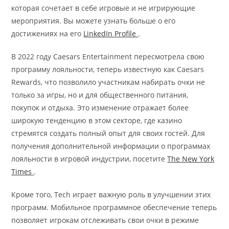
которая сочетает в себе игровые и не игрирующие
мероприятия. Вы можете узнать больше о его
достижениях на его
LinkedIn Profile
.
В 2022 году Caesars Entertainment пересмотрела свою
программу лояльности, теперь известную как Caesars
Rewards, что позволило участникам набирать очки не
только за игры, но и для общественного питания,
покупок и отдыха. Это изменение отражает более
широкую тенденцию в этом секторе, где казино
стремятся создать полный опыт для своих гостей. Для
получения дополнительной информации о программах
лояльности в игровой индустрии, посетите
The New York
Times
.
Кроме того, Tech играет важную роль в улучшении этих
программ. Мобильное программное обеспечение теперь
позволяет игрокам отслеживать свои очки в режиме