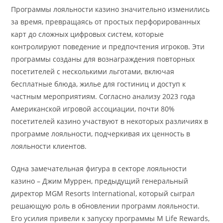
Программы лояльности казино значительно изменились
за время, превращаясь от простых перфорированных
карт до сложных цифровых систем, которые
контролируют поведение и предпочтения игроков. Эти
программы созданы для вознаграждения повторных
посетителей с несколькими льготами, включая
бесплатные блюда, жилье для гостиниц и доступ к
частным мероприятиям. Согласно анализу 2023 года
Американской игровой ассоциации, почти 80%
посетителей казино участвуют в некоторых различиях в
программе лояльности, подчеркивая их ценность в
лояльности клиентов.
Одна замечательная фигура в секторе лояльности
казино – Джим Муррен, предыдущий генеральный
директор MGM Resorts International, который сыграл
решающую роль в обновлении программ лояльности.
Его усилия привели к запуску программы M Life Rewards,