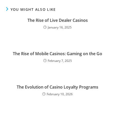
YOU MIGHT ALSO LIKE
The Rise of Live Dealer Casinos
January 16, 2025
The Rise of Mobile Casinos: Gaming on the Go
February 7, 2025
The Evolution of Casino Loyalty Programs
February 10, 2026