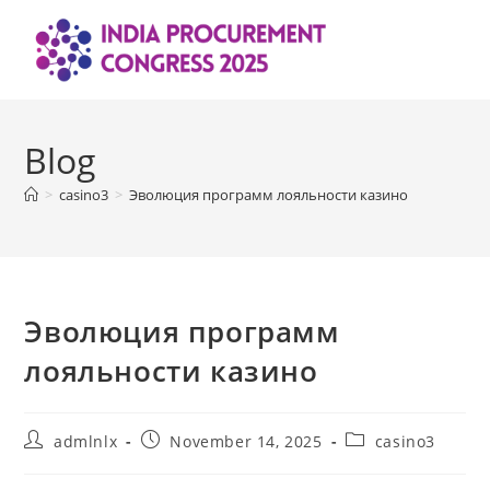
Skip
to
content
Blog
>
casino3
>
Эволюция программ лояльности казино
Эволюция программ
лояльности казино
Post
Post
Post
admlnlx
November 14, 2025
casino3
author:
published:
category: