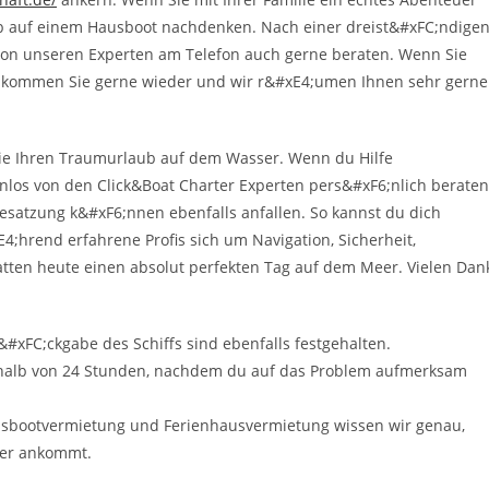
aub auf einem Hausboot nachdenken. Nach einer dreist&#xFC;ndige
h von unseren Experten am Telefon auch gerne beraten. Wenn Sie
, kommen Sie gerne wieder und wir r&#xE4;umen Ihnen sehr gerne
Sie Ihren Traumurlaub auf dem Wasser. Wenn du Hilfe
enlos von den Click&Boat Charter Experten pers&#xF6;nlich beraten
Besatzung k&#xF6;nnen ebenfalls anfallen. So kannst du dich
;hrend erfahrene Profis sich um Navigation, Sicherheit,
tten heute einen absolut perfekten Tag auf dem Meer. Vielen Dan
xFC;ckgabe des Schiffs sind ebenfalls festgehalten.
erhalb von 24 Stunden, nachdem du auf das Problem aufmerksam
usbootvermietung und Ferienhausvermietung wissen wir genau,
ser ankommt.