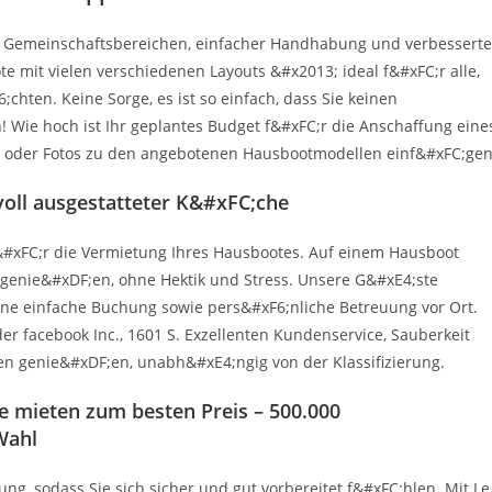
 Gemeinschaftsbereichen, einfacher Handhabung und verbesserte
te mit vielen verschiedenen Layouts &#x2013; ideal f&#xFC;r alle,
chten. Keine Sorge, es ist so einfach, dass Sie keinen
 Wie hoch ist Ihr geplantes Budget f&#xFC;r die Anschaffung eine
s oder Fotos zu den angebotenen Hausbootmodellen einf&#xFC;gen
voll ausgestatteter K&#xFC;che
#xFC;r die Vermietung Ihres Hausbootes. Auf einem Hausboot
 genie&#xDF;en, ohne Hektik und Stress. Unsere G&#xE4;ste
ine einfache Buchung sowie pers&#xF6;nliche Betreuung vor Ort.
er facebook Inc., 1601 S. Exzellenten Kundenservice, Sauberkeit
en genie&#xDF;en, unabh&#xE4;ngig von der Klassifizierung.
e mieten zum besten Preis – 500.000
Wahl
ng, sodass Sie sich sicher und gut vorbereitet f&#xFC;hlen. Mit Le