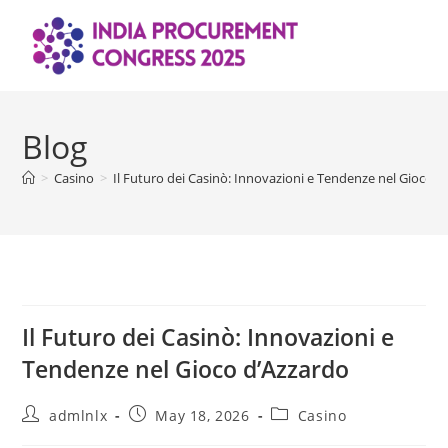
Skip
to
content
Blog
>
Casino
>
Il Futuro dei Casinò: Innovazioni e Tendenze nel Gioco d
Il Futuro dei Casinò: Innovazioni e
Tendenze nel Gioco d’Azzardo
Post
Post
Post
admlnlx
May 18, 2026
Casino
author:
published:
category: