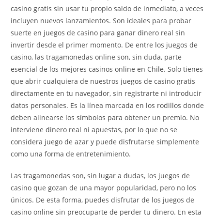
casino gratis sin usar tu propio saldo de inmediato, a veces
incluyen nuevos lanzamientos. Son ideales para probar
suerte en juegos de casino para ganar dinero real sin
invertir desde el primer momento. De entre los juegos de
casino, las tragamonedas online son, sin duda, parte
esencial de los mejores casinos online en Chile. Solo tienes
que abrir cualquiera de nuestros juegos de casino gratis
directamente en tu navegador, sin registrarte ni introducir
datos personales. Es la línea marcada en los rodillos donde
deben alinearse los símbolos para obtener un premio. No
interviene dinero real ni apuestas, por lo que no se
considera juego de azar y puede disfrutarse simplemente
como una forma de entretenimiento.
Las tragamonedas son, sin lugar a dudas, los juegos de
casino que gozan de una mayor popularidad, pero no los
únicos. De esta forma, puedes disfrutar de los juegos de
casino online sin preocuparte de perder tu dinero. En esta