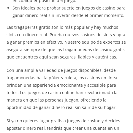
en cualquier posición del juego.
Son ideales para probar suerte en juegos de casino para
ganar dinero real sin invertir desde el primer momento.
Las tragaperras gratis son lo más popular y hay muchos
slots con dinero real. Prueba nuevos casinos de slots y opta
a ganar premios en efectivo. Nuestro equipo de expertos se
asegura siempre de que las tragamonedas de casino gratis
que encuentres aquí sean seguras, fiables y auténticas.
Con una amplia variedad de juegos disponibles, desde
tragamonedas hasta póker y ruleta, los casinos en línea
brindan una experiencia emocionante y accesible para
todos. Los juegos de casino online han revolucionado la
manera en que las personas juegan, ofreciendo la
oportunidad de ganar dinero real sin salir de su hogar.
Si ya no quieres jugar gratis a juegos de casino y decides
apostar dinero real, tendrás que crear una cuenta en un