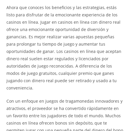
Ahora que conoces los beneficios y las estrategias, estás
listo para disfrutar de la emocionante experiencia de los
casinos en línea. Jugar en casinos en línea con dinero real
ofrece una emocionante oportunidad de diversión y
ganancias. Es mejor realizar varias apuestas pequeñas
para prolongar tu tiempo de juego y aumentar tus
oportunidades de ganar. Los casinos en línea que aceptan
dinero real suelen estar regulados y licenciados por
autoridades de juego reconocidas. A diferencia de los
modos de juego gratuitos, cualquier premio que ganes
jugando con dinero real puede ser retirado y usado a tu
conveniencia.
Con un enfoque en juegos de tragamonedas innovadores y
atractivos, el proveedor se ha convertido rápidamente en
un favorito entre los jugadores de todo el mundo. Muchos
casinos en línea ofrecen bonos sin depósito, que te
permiten jugar con una pequeña parte del dinero del bono