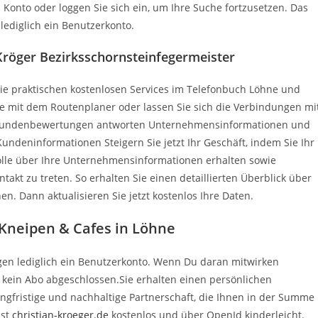
s Konto oder loggen Sie sich ein, um Ihre Suche fortzusetzen. Das
lediglich ein Benutzerkonto.
röger Bezirksschornsteinfegermeister
die praktischen kostenlosen Services im Telefonbuch Löhne und
ute mit dem Routenplaner oder lassen Sie sich die Verbindungen mi
uf Kundenbewertungen antworten Unternehmensinformationen und
undeninformationen Steigern Sie jetzt Ihr Geschäft, indem Sie Ihr
lle über Ihre Unternehmensinformationen erhalten sowie
takt zu treten. So erhalten Sie einen detaillierten Überblick über
hen. Dann aktualisieren Sie jetzt kostenlos Ihre Daten.
Kneipen & Cafes in Löhne
igen lediglich ein Benutzerkonto. Wenn Du daran mitwirken
 kein Abo abgeschlossen.Sie erhalten einen persönlichen
angfristige und nachhaltige Partnerschaft, die Ihnen in der Summe
ist
christian-kroeger.de
kostenlos und über OpenId kinderleicht.