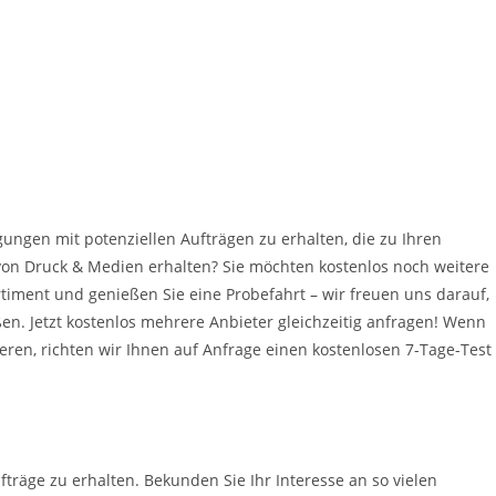
igungen mit potenziellen Aufträgen zu erhalten, die zu Ihren
von Druck & Medien erhalten? Sie möchten kostenlos noch weitere
timent und genießen Sie eine Probefahrt – wir freuen uns darauf,
en. Jetzt kostenlos mehrere Anbieter gleichzeitig anfragen! Wenn
rieren, richten wir Ihnen auf Anfrage einen kostenlosen 7-Tage-Test
räge zu erhalten. Bekunden Sie Ihr Interesse an so vielen