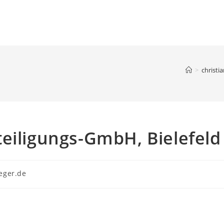
>
christi
eiligungs-GmbH, Bielefeld
oeger.de