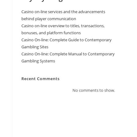
Casino on-line services and the advancements
behind player communication
Casino on-line overview to titles, transactions,
bonuses, and platform functions
Casino On-line: Complete Guide to Contemporary
Gambling Sites
Casino On-line: Complete Manual to Contemporary
Gambling Systems
Recent Comments
No comments to show.