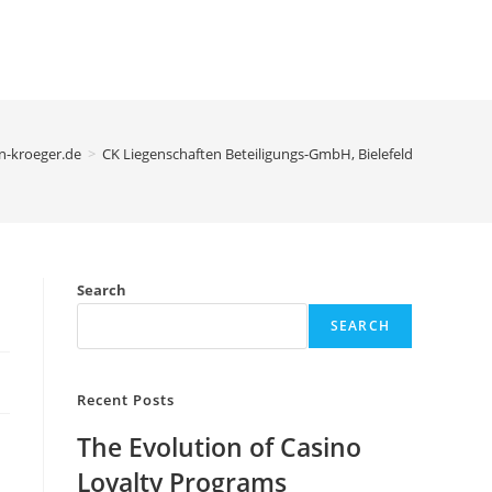
an-kroeger.de
>
CK Liegenschaften Beteiligungs-GmbH, Bielefeld
Search
SEARCH
Recent Posts
The Evolution of Casino
Loyalty Programs