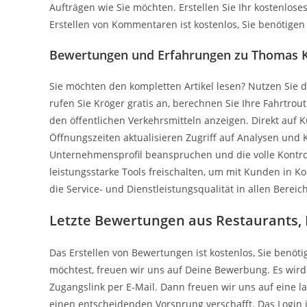
Aufträgen wie Sie möchten. Erstellen Sie Ihr kostenlose
Erstellen von Kommentaren ist kostenlos, Sie benötigen 
Bewertungen und Erfahrungen zu Thomas K
Sie möchten den kompletten Artikel lesen? Nutzen Sie 
rufen Sie Kröger gratis an, berechnen Sie Ihre Fahrtro
den öffentlichen Verkehrsmitteln anzeigen. Direkt a
Öffnungszeiten aktualisieren Zugriff auf Analysen und K
Unternehmensprofil beanspruchen und die volle Kontro
leistungsstarke Tools freischalten, um mit Kunden in Kon
die Service- und Dienstleistungsqualität in allen Bereic
Letzte Bewertungen aus Restaurants, 
Das Erstellen von Bewertungen ist kostenlos, Sie benöt
möchtest, freuen wir uns auf Deine Bewerbung. Es wird
Zugangslink per E-Mail. Dann freuen wir uns auf eine l
einen entscheidenden Vorsprung verschafft. Das Login 