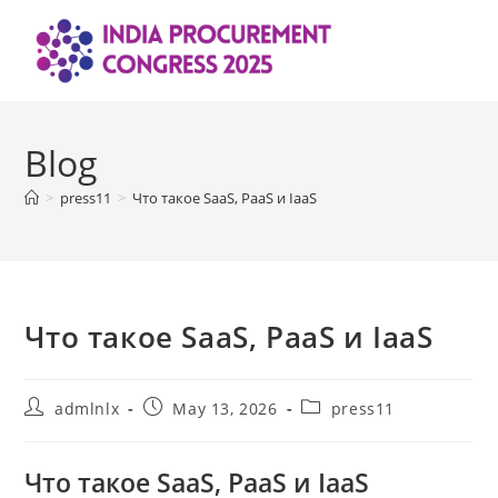
Skip
to
content
Blog
>
press11
>
Что такое SaaS, PaaS и IaaS
Что такое SaaS, PaaS и IaaS
Post
Post
Post
admlnlx
May 13, 2026
press11
author:
published:
category:
Что такое SaaS, PaaS и IaaS