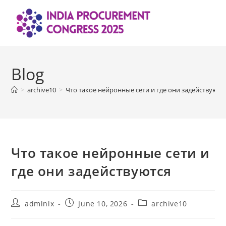
Skip
to
content
Blog
>
archive10
>
Что такое нейронные сети и где они задействуютс
Что такое нейронные сети и
где они задействуются
Post
Post
Post
admlnlx
June 10, 2026
archive10
author:
published:
category: