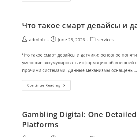
Такое
Интеллектуальные
Девайсы
И
Сенсоры:
Элементарное
Что такое смарт девайсы и д
Определение
Post
Post
Post
admlnlx
June 23, 2026
services
author:
published:
category:
Что такое смарт девайсы и датчики: основное поня
умеющие аккумулировать информацию об внешней ок
прочими системами. Данные механизмы оснащены…
Что
Continue Reading
Такое
Смарт
Девайсы
И
Датчики:
Основное
Gambling Digital: One Detail
Понятие
Platforms