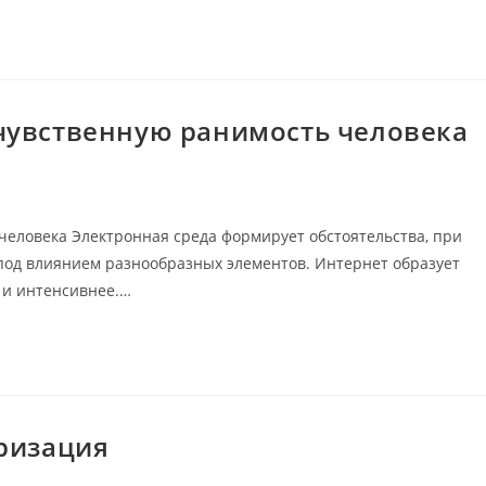
чувственную ранимость человека
человека Электронная среда формирует обстоятельства, при
 под влиянием разнообразных элементов. Интернет образует
 и интенсивнее.…
еризация