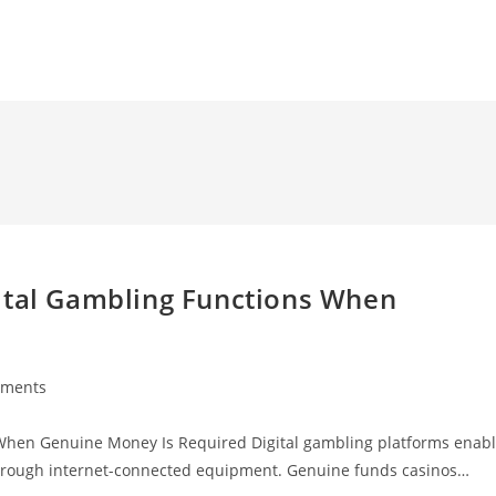
ital Gambling Functions When
ments
:
 When Genuine Money Is Required Digital gambling platforms enab
through internet-connected equipment. Genuine funds casinos…