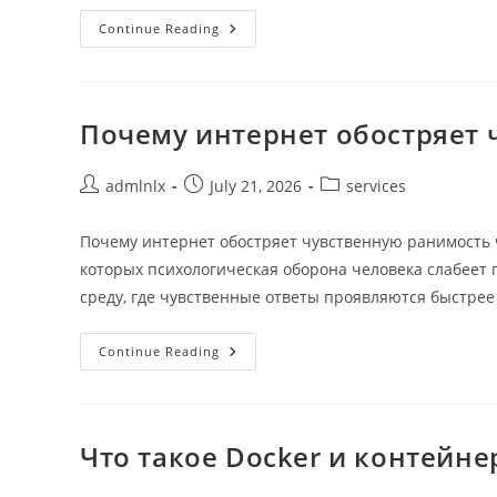
Real
Continue Reading
Currency
Casino:
How
Digital
Gambling
Functions
Почему интернет обостряет 
When
Genuine
Money
Is
Post
Post
Post
admlnlx
July 21, 2026
services
Required
author:
published:
category:
Почему интернет обостряет чувственную ранимость 
которых психологическая оборона человека слабеет
среду, где чувственные ответы проявляются быстрее
Почему
Continue Reading
Интернет
Обостряет
Чувственную
Ранимость
Человека
Что такое Docker и контейн