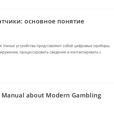
атчики: основное понятие
тие Умные устройства представляют собой цифровые приборы,
ружении, процессировать сведения и контактировать с
ed Manual about Modern Gambling