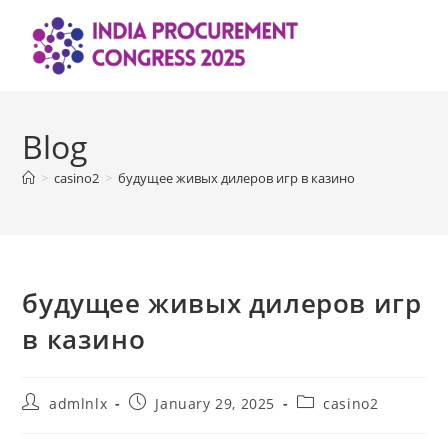
Skip
to
content
Blog
>
casino2
>
будущее живых дилеров игр в казино
будущее живых дилеров игр
в казино
Post
Post
Post
admlnlx
January 29, 2025
casino2
author:
published:
category: