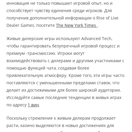
инновация не только повышает игровой опыт, но и
способствует чувству единения среди игроков. Для
получения дополнительной информации о Rise of Live
Dealer Games, посетите
The New York Times
.
Живые дилерские игры используют Advanced Tech,
чтобы гарантировать безупречный игровой процесс и
премиум -трансмиссию. Игроки могут
взаимодействовать с дилерами и другими участниками с
помощью функций чата, создавая более
привлекательную атмосферу. Кроме того, эти игры часто
поставляются с уменьшенными пределами ставок, что
делает их достижимыми для более широкой аудитории.
Исследуйте самые последние тенденции в живых играх
по адресу
1 вин
.
Поскольку стремление к живым дилерам продолжает
расти, казино выделяются в новых достижениях для