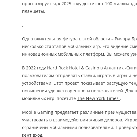
прогнозируется, к 2025 году достигнет 100 миллиард
планшеты.
.
Одна влиятельная фигура в этой области – Ричард Бр
несколько стартапов мобильных игр. Его видение см
инновационных мобильных платформ. Вы можете узна
В 2022 году Hard Rock Hotel & Casino в Атлантик -С
пользователям отправлять ставки, играть в игры и 
устройствами. Этот проект показывает растущую те
повышения удовлетворенности пользователей. Для 
мобильных игр, посетите
The New York Times
.
Mobile Gaming предлагает различные преимущества,
участвовать в взаимодействии живых дилеров. Игроки
ограничены мобильными пользователями. Проверьт
кент вход
.